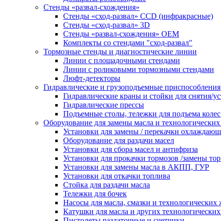
Стенды «развал-схождения»
Стенды «сход-развал» CCD (инфракрасные)
Стенды «сход-развал» 3D
Стенды «развал-схождения» ОЕМ
Комплекты со стендами "сход-развал"
Тормозные стенды и диагностические линии
Линии с площадочными стендами
Линии с роликовыми тормозными стендами
Люфт-детекторы
Гидравлические и грузоподъемные приспособления
Гидравлические краны и стойки для снятия/ус
Гидравлические прессы
Подъемные столы, тележки для подъема колес
Оборудование для замены масла и технологических
Установки для замены / перекачки охлаждаю
Оборудование для раздачи масел
Установки для сбора масел и антифриза
Установки для прокачки тормозов /замены то
Установки для замены масла в АКПП, ГУР
Установки для откачки топлива
Стойка для раздачи масла
Тележки для бочек
Насосы для масла, смазки и технологических
Катушки для масла и других технологических
Пистолеты раздаточные и счетчики