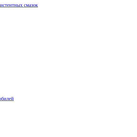
систентных смазок
обилей