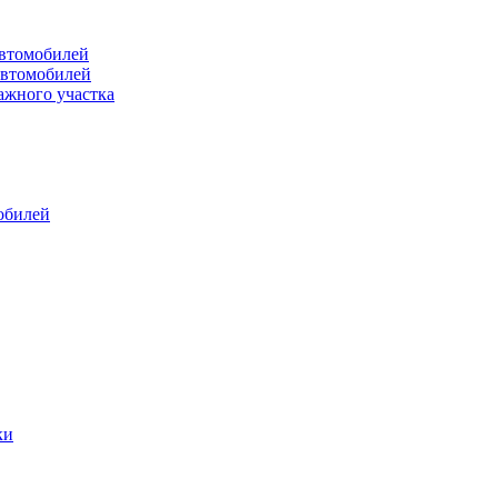
втомобилей
автомобилей
ажного участка
обилей
ки