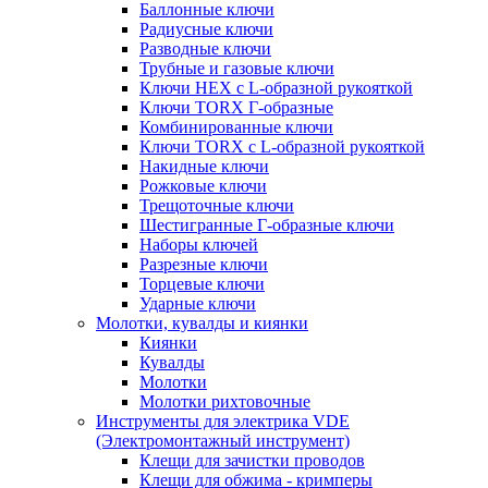
Баллонные ключи
Радиусные ключи
Разводные ключи
Трубные и газовые ключи
Ключи HEX с L-образной рукояткой
Ключи TORX Г-образные
Комбинированные ключи
Ключи TORX с L-образной рукояткой
Накидные ключи
Рожковые ключи
Трещоточные ключи
Шестигранные Г-образные ключи
Наборы ключей
Разрезные ключи
Торцевые ключи
Ударные ключи
Молотки, кувалды и киянки
Киянки
Кувалды
Молотки
Молотки рихтовочные
Инструменты для электрика VDE
(Электромонтажный инструмент)
Клещи для зачистки проводов
Клещи для обжима - кримперы