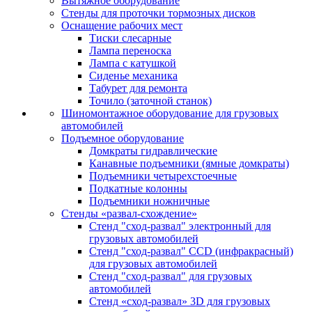
Вытяжное оборудование
Стенды для проточки тормозных дисков
Оснащение рабочих мест
Тиски слесарные
Лампа переноска
Лампа с катушкой
Сиденье механика
Табурет для ремонта
Точило (заточной станок)
Шиномонтажное оборудование для грузовых
автомобилей
Подъемное оборудование
Домкраты гидравлические
Канавные подъемники (ямные домкраты)
Подъемники четырехстоечные
Подкатные колонны
Подъемники ножничные
Стенды «развал-схождение»
Стенд "сход-развал" электронный для
грузовых автомобилей
Стенд "сход-развал" CCD (инфракрасный)
для грузовых автомобилей
Стенд "сход-развал" для грузовых
автомобилей
Стенд «сход-развал» 3D для грузовых