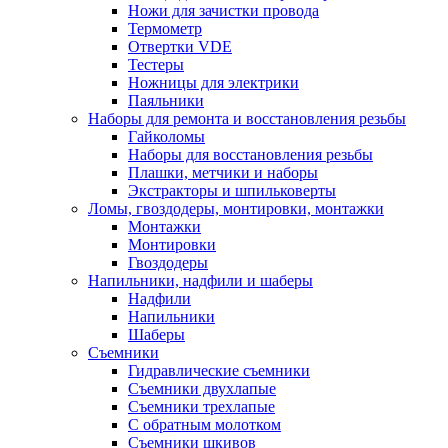
Ножи для зачистки провода
Термометр
Отвертки VDE
Тестеры
Ножницы для электрики
Паяльники
Наборы для ремонта и восстановления резьбы
Гайколомы
Наборы для восстановления резьбы
Плашки, метчики и наборы
Экстракторы и шпильковерты
Ломы, гвоздодеры, монтировки, монтажки
Монтажки
Монтировки
Гвоздодеры
Напильники, надфили и шаберы
Надфили
Напильники
Шаберы
Съемники
Гидравлические съемники
Съемники двухлапые
Съемники трехлапые
С обратным молотком
Съемники шкивов