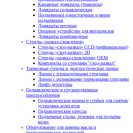
Канавные домкраты (траверсы)
Домкраты гидравлические
Подъемники одностоечные и мини
подъемники
Домкраты реечные
Опорное устройство для мотоциклов
Домкраты ромбовидные
Стенды «развал-схождения»
Стенды «сход-развал» CCD (инфракрасные)
Стенды «сход-развал» 3D
Стенды «развал-схождения» ОЕМ
Комплекты со стендами "сход-развал"
Тормозные стенды и диагностические линии
Линии с площадочными стендами
Линии с роликовыми тормозными стендами
Люфт-детекторы
Гидравлические и грузоподъемные
приспособления
Гидравлические краны и стойки для снятия/
установки агрегатов
Гидравлические прессы
Подъемные столы, тележки для подъема
колес
Оборудование для замены масла и
технологических жидкостей