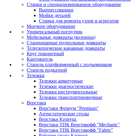
Станки и специализированное оборудование
Выпрессовщики
Мойки деталей
Станки для ремонта узлов и агрегатов
Моечное оборудование
Универсальный погрузчик
Мобильные домкраты (колонны)
Стационарные подпольные домкраты
Телескопические канавные домкраты
Круг поворотный
Кантователь
Стапель платформенный с подъемником
Стапель подкатной
Тележки
Тележки арматурные
Тележки диагностические
Тележки инструментальные
Тележки транспортировочные
Верстаки
Верстаки Феррум "Premium"
Антистатические столы
Верстаки Kronvuz
Верстаки ТПК Верстакофф "Mechanic"
Верстаки ТПК Верстакофф "Fabric"
Рабочие столы Kronvuz