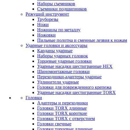
Наборы съемников
Съемники подшипников
Режущий инструмент
Труборезы
Ножи
Ножницы по металлу
Ножовки
Пильные полотна и сменные лезвия к ножам
Ударные головки и аксессуары
Карданы ударные
Наборы ударных головок
Торцевые ударные головки
Ударные насадки шестигранные HEX
Шиномонтажные головки
Переходники-адаптеры ударные
Удлинители ударные
Головки для поврежденного крепежа
Ударные насадки шестигранные TORX
Головки
Адаптеры и переходники
Головки TORX длинные
Головки TORX короткие
Головки TORX с отверстием
Головки свечные
Головки торцевые длинные