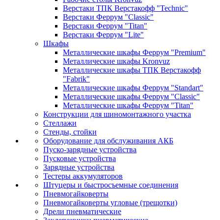
Верстаки ТПК Верстакофф "Technic"
Верстаки Феррум "Classic"
Верстаки Феррум "Titan"
Верстаки Феррум "Lite"
Шкафы
Металлические шкафы Феррум "Premium"
Металлические шкафы Kronvuz
Металлические шкафы ТПК Верстакофф
"Fabrik"
Металлические шкафы Феррум "Standart"
Металлические шкафы Феррум "Classic"
Металлические шкафы Феррум "Titan"
Конструкции для шиномонтажного участка
Стеллажи
Стенды, стойки
Оборудование для обслуживания АКБ
Пуско-зарядные устройства
Пусковые устройства
Зарядные устройства
Тестеры аккумуляторов
Штуцеры и быстросъемные соединения
Пневмогайковерты
Пневмогайковерты угловые (трещотки)
Дрели пневматические