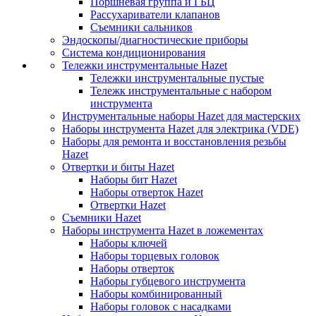
Поршневая группа и ГБЦ
Рассухариватели клапанов
Съемники сальников
Эндоскопы/диагностические приборы
Система кондиционирования
Тележки инструментальные Hazet
Тележки инструментальные пустые
Тележк инструментальные с набором
инструмента
Инструментальные наборы Hazet для мастерских
Наборы инструмента Hazet для электрика (VDE)
Наборы для ремонта и восстановления резьбы
Hazet
Отвертки и биты Hazet
Наборы бит Hazet
Наборы отверток Hazet
Отвертки Hazet
Съемники Hazet
Наборы инструмента Hazet в ложементах
Наборы ключей
Наборы торцевых головок
Наборы отверток
Наборы губцевого инструмента
Наборы комбинированный
Наборы головок с насадками