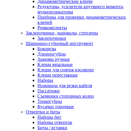
Динамометрические ключи
Редукторы, усилители крутящего момента,
мультипликаторы
Приборы для проверки динамометрических
ключей
Ремкомплекты
Заклепочники, дыроколы, степлеры
Заклепочники
Шарнирно-губцевый инструмент
Бокорезы
Длинногубцы
Зажимы ручные
Клещи вязальные
Клещи для снятия изоляции
Клещи переставные
Наборы
Ножницы для резки кабеля
Пассатижи
Съемники стопорных колец
Тонкогубцы
Кусачки торцевые
Отвертки и биты
Наборы бит
Наборы отверток
Биты / вставки