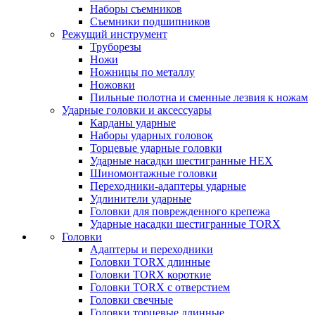
Наборы съемников
Съемники подшипников
Режущий инструмент
Труборезы
Ножи
Ножницы по металлу
Ножовки
Пильные полотна и сменные лезвия к ножам
Ударные головки и аксессуары
Карданы ударные
Наборы ударных головок
Торцевые ударные головки
Ударные насадки шестигранные HEX
Шиномонтажные головки
Переходники-адаптеры ударные
Удлинители ударные
Головки для поврежденного крепежа
Ударные насадки шестигранные TORX
Головки
Адаптеры и переходники
Головки TORX длинные
Головки TORX короткие
Головки TORX с отверстием
Головки свечные
Головки торцевые длинные