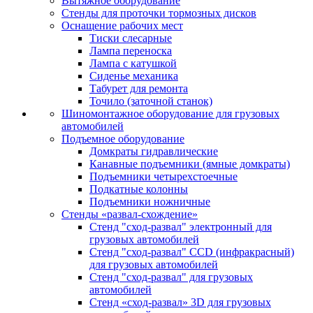
Вытяжное оборудование
Стенды для проточки тормозных дисков
Оснащение рабочих мест
Тиски слесарные
Лампа переноска
Лампа с катушкой
Сиденье механика
Табурет для ремонта
Точило (заточной станок)
Шиномонтажное оборудование для грузовых
автомобилей
Подъемное оборудование
Домкраты гидравлические
Канавные подъемники (ямные домкраты)
Подъемники четырехстоечные
Подкатные колонны
Подъемники ножничные
Стенды «развал-схождение»
Стенд "сход-развал" электронный для
грузовых автомобилей
Стенд "сход-развал" CCD (инфракрасный)
для грузовых автомобилей
Стенд "сход-развал" для грузовых
автомобилей
Стенд «сход-развал» 3D для грузовых