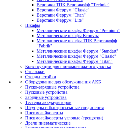
Верстаки ТПК Верстакофф "Technic"
Верстаки Феррум "Classic"
Верстаки Феррум "Titan"
Верстаки Феррум "Lite"
Шкафы
Металлические шкафы Феррум "Premium"
Металлические шкафы Kronvuz
Металлические шкафы ТПК Верстакофф
"Fabrik"
Металлические шкафы Феррум "Standart"
Металлические шкафы Феррум "Classic"
Металлические шкафы Феррум "Titan"
Конструкции для шиномонтажного участка
Стеллажи
Стенды, стойки
Оборудование для обслуживания АКБ
Пуско-зарядные устройства
Пусковые устройства
Зарядные устройства
Тестеры аккумуляторов
Штуцеры и быстросъемные соединения
Пневмогайковерты
Пневмогайковерты угловые (трещотки)
Дрели пневматические