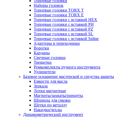
Торцевые головки
Наборы головок
Торцевые головки TORX T
Торцевые головки TORX Е
Торцевые головки с вставкой HEX
Торцевые головки с вставкой PH
Торцевые головки с вставкой PZ
Торцевые головки с вставкой SL
Торцевые головки с вставкой Spline
Адаптеры и переходники
Воротки
Карданы
Свечные головки
Трещотки
Ремкомплекты ручного инструмента
Удлинители
Базовое оснащение мастерской и средства защиты
Емкости для масла
Зеркала
Лотки магнитные
Магниты/захваты/пинцеты
Шприцы для смазки
Щетки по металлу
Накидки/чехлы
Динамометрический инструмент