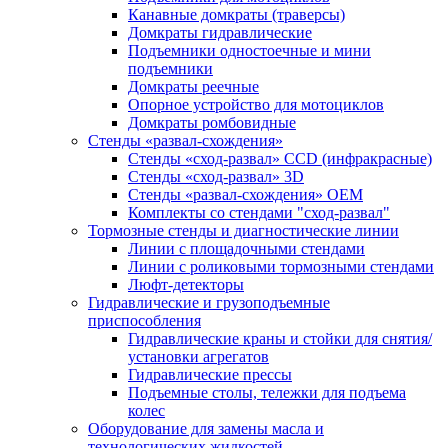
Канавные домкраты (траверсы)
Домкраты гидравлические
Подъемники одностоечные и мини
подъемники
Домкраты реечные
Опорное устройство для мотоциклов
Домкраты ромбовидные
Стенды «развал-схождения»
Стенды «сход-развал» CCD (инфракрасные)
Стенды «сход-развал» 3D
Стенды «развал-схождения» ОЕМ
Комплекты со стендами "сход-развал"
Тормозные стенды и диагностические линии
Линии с площадочными стендами
Линии с роликовыми тормозными стендами
Люфт-детекторы
Гидравлические и грузоподъемные
приспособления
Гидравлические краны и стойки для снятия/
установки агрегатов
Гидравлические прессы
Подъемные столы, тележки для подъема
колес
Оборудование для замены масла и
технологических жидкостей