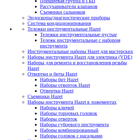
Поршневая группа и ГБЦ
Рассухариватели клапанов
Съемники сальников
Эндоскопы/диагностические приборы
Система кондиционирования
Тележки инструментальные Hazet
Тележки инструментальные пустые
Тележк инструментальные с набором
инструмента
Инструментальные наборы Hazet для мастерских
Наборы инструмента Hazet для электрика (VDE)
Наборы для ремонта и восстановления резьбы
Hazet
Отвертки и биты Hazet
Наборы бит Hazet
Наборы отверток Hazet
Отвертки Hazet
Съемники Hazet
Наборы инструмента Hazet в ложементах
Наборы ключей
Наборы торцевых головок
Наборы отверток
Наборы губцевого инструмента
Наборы комбинированный
Наборы головок с насадками