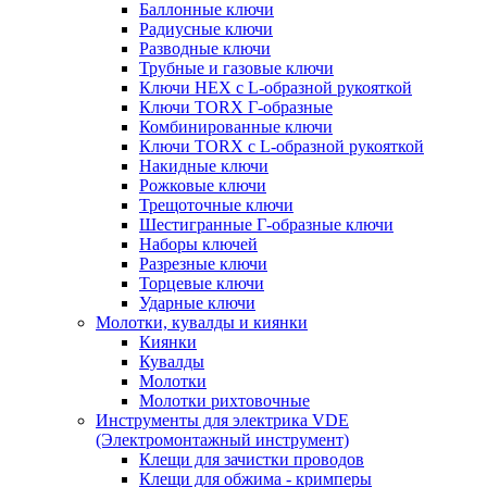
Баллонные ключи
Радиусные ключи
Разводные ключи
Трубные и газовые ключи
Ключи HEX с L-образной рукояткой
Ключи TORX Г-образные
Комбинированные ключи
Ключи TORX с L-образной рукояткой
Накидные ключи
Рожковые ключи
Трещоточные ключи
Шестигранные Г-образные ключи
Наборы ключей
Разрезные ключи
Торцевые ключи
Ударные ключи
Молотки, кувалды и киянки
Киянки
Кувалды
Молотки
Молотки рихтовочные
Инструменты для электрика VDE
(Электромонтажный инструмент)
Клещи для зачистки проводов
Клещи для обжима - кримперы