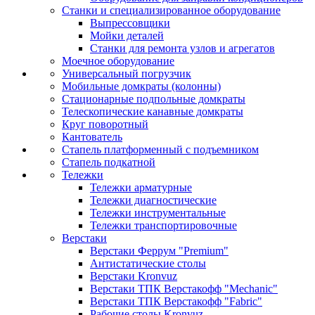
Станки и специализированное оборудование
Выпрессовщики
Мойки деталей
Станки для ремонта узлов и агрегатов
Моечное оборудование
Универсальный погрузчик
Мобильные домкраты (колонны)
Стационарные подпольные домкраты
Телескопические канавные домкраты
Круг поворотный
Кантователь
Стапель платформенный с подъемником
Стапель подкатной
Тележки
Тележки арматурные
Тележки диагностические
Тележки инструментальные
Тележки транспортировочные
Верстаки
Верстаки Феррум "Premium"
Антистатические столы
Верстаки Kronvuz
Верстаки ТПК Верстакофф "Mechanic"
Верстаки ТПК Верстакофф "Fabric"
Рабочие столы Kronvuz