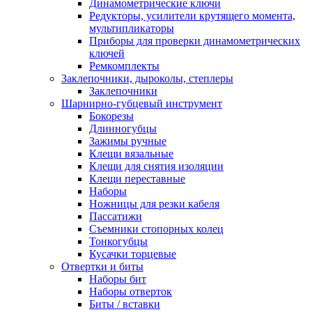
Динамометрические ключи
Редукторы, усилители крутящего момента,
мультипликаторы
Приборы для проверки динамометрических
ключей
Ремкомплекты
Заклепочники, дыроколы, степлеры
Заклепочники
Шарнирно-губцевый инструмент
Бокорезы
Длинногубцы
Зажимы ручные
Клещи вязальные
Клещи для снятия изоляции
Клещи переставные
Наборы
Ножницы для резки кабеля
Пассатижи
Съемники стопорных колец
Тонкогубцы
Кусачки торцевые
Отвертки и биты
Наборы бит
Наборы отверток
Биты / вставки