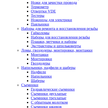
Ножи для зачистки провода
Термометр
Отвертки VDE
Тестеры
Ножницы для электрики
Паяльники
Наборы для ремонта и восстановления резьбы
Гайколомы
Наборы для восстановления резьбы
Плашки, метчики и наборы
Экстракторы и шпильковерты
Ломы, гвоздодеры, монтировки, монтажки
Монтажки
Монтировки
Гвоздодеры
Напильники, надфили и шаберы
Надфили
Напильники
Шаберы
Съемники
Гидравлические съемники
Съемники двухлапые
Съемники трехлапые
С обратным молотком
Съемники шкивов